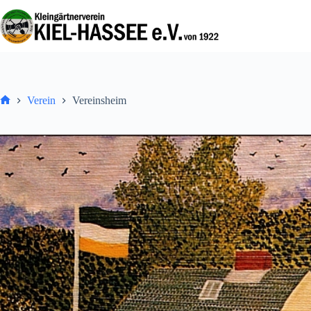
Zum
Inhalt
springen
Verein
Vereinsheim
Home